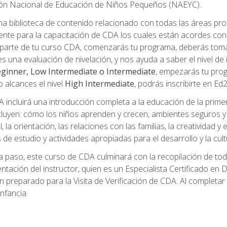
ción Nacional de Educación de Niños Pequeños (NAEYC).
a biblioteca de contenido relacionado con todas las áreas pr
te para la capacitación de CDA los cuales están acordes con l
parte de tu curso CDA, comenzarás tu programa, deberás toma
s una evaluación de nivelación, y nos ayuda a saber el nivel de 
ginner, Low Intermediate o Intermediate
, empezarás tu pro
o alcances el nivel
High Intermediate
, podrás inscribirte en Ed
incluirá una introducción completa a la educación de la prime
cluyen: cómo los niños aprenden y crecen, ambientes seguros y sa
 la orientación, las relaciones con las familias, la creatividad y
s de estudio y actividades apropiadas para el desarrollo y la cul
 paso, este curso de CDA culminará con la recopilación de toda
mentación del instructor, quien es un Especialista Certificado e
preparado para la Visita de Verificación de CDA. Al completar el
nfancia.