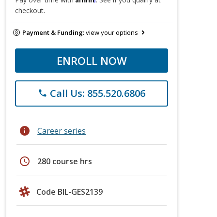
checkout.
Payment & Funding:
view your options
ENROLL NOW
Call Us: 855.520.6806
phone
info
Career series
schedule
280 course hrs
Code BIL-GES2139