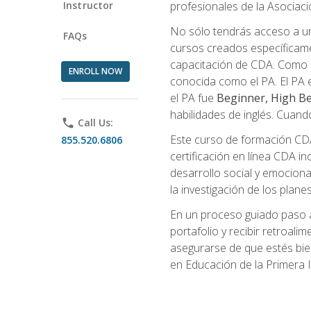
Instructor
profesionales de la Asocia
No sólo tendrás acceso a un
FAQs
cursos creados específicamen
capacitación de CDA. Como 
ENROLL NOW
conocida como el PA. El PA e
el PA fue
Beginner, High Be
habilidades de inglés. Cuand
phone
Call Us:
Este curso de formación CDA 
855.520.6806
certificación en línea CDA in
desarrollo social y emocional,
la investigación de los plane
En un proceso guiado paso a
portafolio y recibir retroali
asegurarse de que estés bien 
en Educación de la Primera I