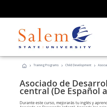
›
›
›
Training Programs
Child Development
Asocia
Asociado de Desarroll
central (De Español a
Durante este curso, mejorarás tu inglés y aprend