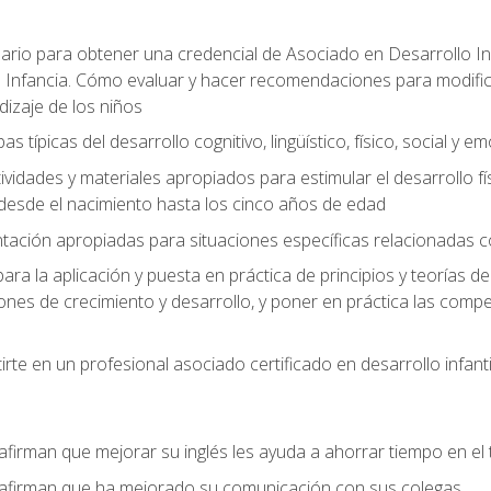
ario para obtener una credencial de Asociado en Desarrollo Inf
 Infancia. Cómo evaluar y hacer recomendaciones para modificar 
dizaje de los niños
as típicas del desarrollo cognitivo, lingüístico, físico, social y e
ividades y materiales apropiados para estimular el desarrollo físic
desde el nacimiento hasta los cinco años de edad
entación apropiadas para situaciones específicas relacionadas 
ra la aplicación y puesta en práctica de principios y teorías de
nes de crecimiento y desarrollo, y poner en práctica las compe
rte en un profesional asociado certificado en desarrollo infanti
afirman que mejorar su inglés les ayuda a ahorrar tiempo en el 
 afirman que ha mejorado su comunicación con sus colegas