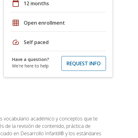
calendar_today
12 months
grid_on
Open enrollment
speed
Self paced
Have a question?
REQUEST INFO
We're here to help
rás vocabulario académico y conceptos que te
s de la revisión de contenido, práctica de
iado en Desarrollo Infantil® y los estándares