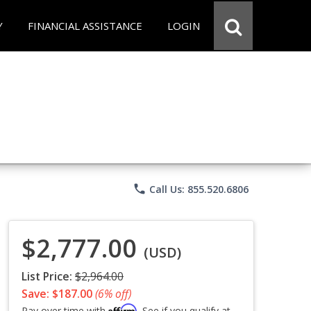
Y
FINANCIAL ASSISTANCE
LOGIN
phone
Call Us: 855.520.6806
$2,777.00
(USD)
List Price:
$2,964.00
Save: $187.00
(6% off)
Affirm
Pay over time with
. See if you qualify at