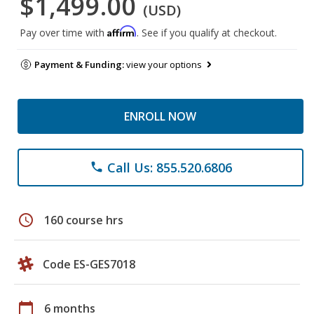
$1,499.00
(USD)
Affirm
Pay over time with
. See if you qualify at checkout.
Payment & Funding:
view your options
ENROLL NOW
Call Us: 855.520.6806
phone
schedule
160 course hrs
Code ES-GES7018
calendar_today
6 months