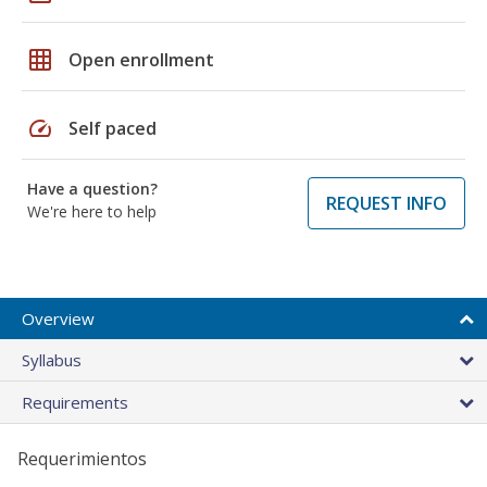
grid_on
Open enrollment
speed
Self paced
Have a question?
REQUEST INFO
We're here to help
Overview
Syllabus
Requirements
Requerimientos