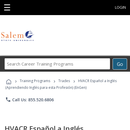
☰
LOGIN
Search
Go
Career
Training
›
›
›
Programs
Training Programs
Trades
HVACR Español a Inglés
(Aprendiendo Inglés para esta Profesión) (EnGen)
phone
Call Us: 855.520.6806
HVACR Español a Inglés