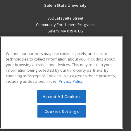
Salem State University
352 Lafayette Street
Community Enrichment Programs
Salem, MA 01970 US
MAIN CONTENT
Career Training
We and our partners may use cookies, pixels, and similar
technologies to collect information about you, including about
ADDITIONAL RESOURCES
your browsing activities and devices. This may result in your
information being collected by our third-party partners. By
Military
Student Blog
choosing to "Accept All Cookies", you agree to these practices,
Financial Assistance
including as described in the
Privacy Policy
Help
Accept All Cookies
© 2026 ed2go, a division of Cengage Learning. All rights
reserved. The material on this site cannot be reproduced or
redistributed unless you have obtained prior written
Cookies Settings
permission from Cengage Learning.
Privacy Policy